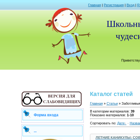
Главная
|
Регистрация
|
Вход
|
R
Школьны
чудесн
Приветству
Каталог статей
Главная
»
Статьи
» Заботливы
В категории материалов
:
39
Форма входа
Показано материалов
:
1-10
Сортировать по
:
Дате
·
Назва
...
ЛЕТНИЕ КАНИКУЛЫ: СО