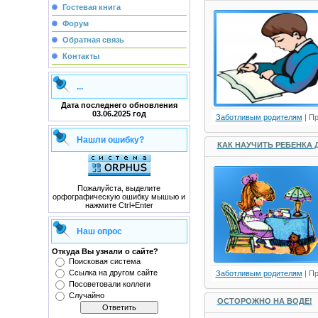
Гостевая книга
Форум
Обратная связь
Контакты
...
Дата последнего обновления
03.06.2025 год
Заботливым родителям
| П
Нашли ошибку?
КАК НАУЧИТЬ РЕБЕНКА 
Пожалуйста, выделите
орфографическую ошибку мышью и
нажмите Ctrl+Enter
Наш опрос
Откуда Вы узнали о сайте?
Поисковая система
Сcылка на другом сайте
Заботливым родителям
| П
Посоветовали коллеги
Случайно
ОСТОРОЖНО НА ВОДЕ!