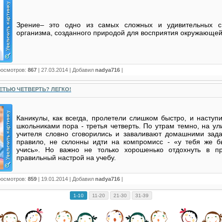
Зрение– это одно из самых сложных и удивительных св
организма, созданного природой для восприятия окружающей
росмотров:
867
|
27.03.2014
| Добавил
nadya716
|
ЕТЬЮ ЧЕТВЕРТЬ? ЛЕГКО!
Каникулы, как всегда, пролетели слишком быстро, и насту
школьниками пора - третья четверть. По утрам темно, на ул
учителя словно сговорились и заваливают домашними зада
правило, не склонны идти на компромисс - «у тебя же б
учись». Но важно не только хорошенько отдохнуть в пр
правильный настрой на учебу.
росмотров:
859
|
19.01.2014
| Добавил
nadya716
|
1-10
11-20
21-30
31-39