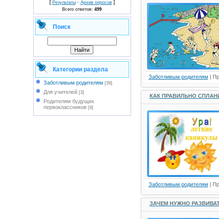
[
·
]
Результаты
Архив опросов
Всего ответов:
499
Поиск
Категории раздела
Заботливым родителям
| П
Заботливым родителям
[39]
Для учителей
[3]
КАК ПРАВИЛЬНО СПЛАН
Родителям будущих
первоклассников
[9]
Заботливым родителям
| П
ЗАЧЕМ НУЖНО РАЗВИВА