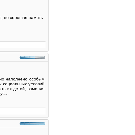
е, но хорошая память
 оно наполнено особым
х социальных условий
ть их детей, заменяя
нусы.