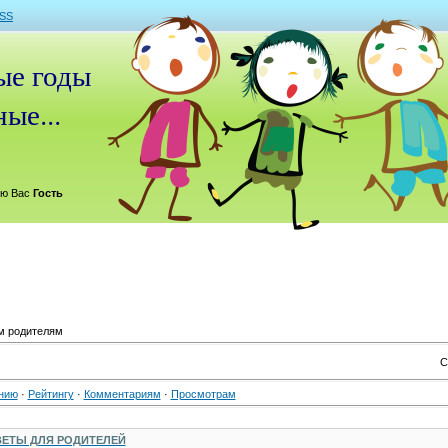
SS
е годы
ые...
ю Вас
Гость
м родителям
С
нию
·
Рейтингу
·
Комментариям
·
Просмотрам
ВЕТЫ ДЛЯ РОДИТЕЛЕЙ