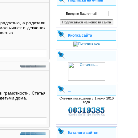
Подписка на e-mail
 радостью, а родители
 мальчишек и девчонок
сностью.
Кнопка сайта
...
...
 грамотности. Статья
 детьми дома.
Счетчик посещений с 1 июня 2010
года
Каталоги сайтов