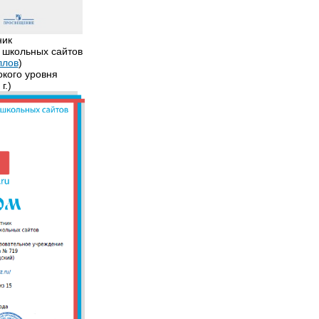
ник
 школьных сайтов
ллов
)
окого уровня
г.)