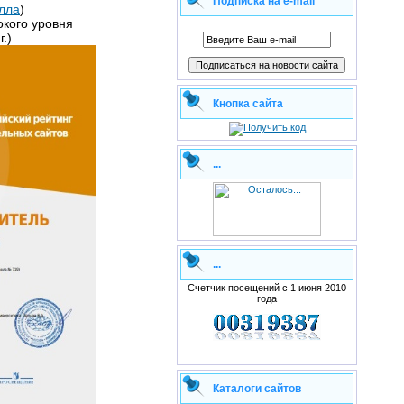
Подписка на e-mail
лла
)
окого уровня
г.)
Кнопка сайта
...
...
Счетчик посещений с 1 июня 2010
года
Каталоги сайтов