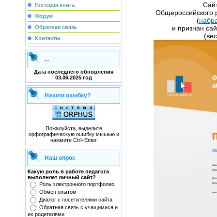
​Сай
Гостевая книга
Общероссийского р
Форум
(
набра
и признан са
Обратная связь
(вес
Контакты
...
Дата последнего обновления
03.06.2025 год
Нашли ошибку?
Пожалуйста, выделите
орфографическую ошибку мышью и
нажмите Ctrl+Enter
Наш опрос
Какую роль в работе педагога
выполняет личный сайт?
Роль электронного портфолио
Обмен опытом
Диалог с посетителями сайта
Обратная связь с учащимися и
их родителями