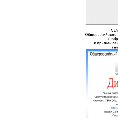
​Сай
Общероссийского 
(набр
и признан са
(зи