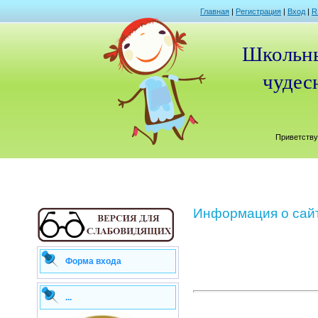
Главная
|
Регистрация
|
Вход
|
R
Школьны
чудесн
Приветству
Информация о сай
Форма входа
...