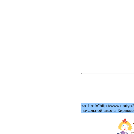
<a href="http://www.nadya7
начальной школы Киряково