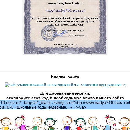
Кнопка сайта
Для добавления кнопки,
скопируйте этот код в необходимое место вашего сайта
16.ucoz.ru/" target="_blank"><img src="http://www.nadya716.ucoz.ru/k
й Н.И. «Школьные годы чудесные...»" /></a>