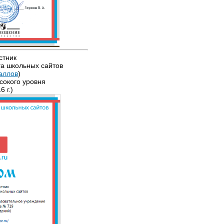
стник
а школьных сайтов
аллов
)
сокого уровня
6 г.)