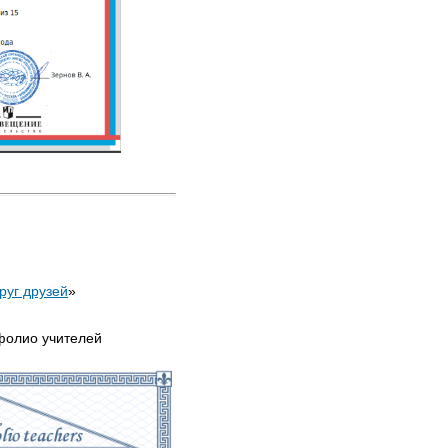
круг друзей
»
фолио учителей