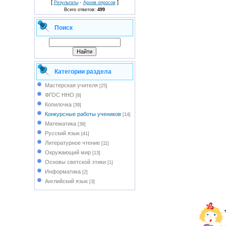
[
·
]
Результаты
Архив опросов
Всего ответов:
499
Поиск
Категории раздела
Мастерская учителя
[25]
ФГОС ННО
[8]
Копилочка
[39]
Конкурсные работы учеников
[14]
Математика
[39]
Русский язык
[41]
Литературное чтение
[11]
Окружающий мир
[13]
Основы светской этики
[1]
Информатика
[2]
Английский язык
[3]