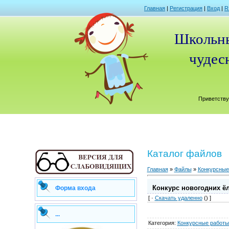
Главная
|
Регистрация
|
Вход
|
R
Школьны
чудесн
Приветству
Каталог файлов
Главная
»
Файлы
»
Конкурсные
Конкурс новогодних ёл
Форма входа
[ ·
Скачать удаленно
() ]
...
Категория
:
Конкурсные работы