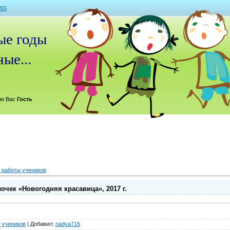
SS
е годы
ые...
ю Вас
Гость
 работы учеников
очек «Новогодняя красавица», 2017 г.
 учеников
|
Добавил
:
nadya716