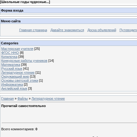
[
Школьные годы чудесные...
]
Форма входа
Меню сайта
Главная страница
Давайте знакомиться
Доска объявлений
Путеводите
Categories
Мастерская учителя
[25]
ФГОС ННО
[8]
Копилочка
[39]
Конкурсные работы учеников
[14]
Математика
[39]
Русский язык
[41]
Литературное чтение
[11]
Окружающий мир
[13]
Основы светской этики
[1]
Информатика
[2]
Английский язык
[3]
Главная
»
Файлы
»
Литературное чтение
Прочитай самостоятельно
Всего комментариев
:
0