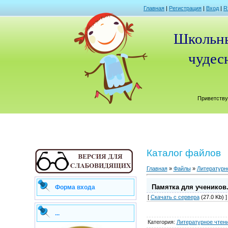
Главная
|
Регистрация
|
Вход
|
R
Школьны
чудесн
Приветству
Каталог файлов
Главная
»
Файлы
»
Литературн
Памятка для учеников.
Форма входа
[
Скачать с сервера
(27.0 Kb) ]
...
Категория
:
Литературное чтен