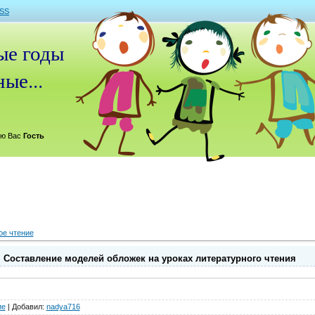
SS
е годы
ые...
ю Вас
Гость
ое чтение
 Составление моделей обложек на уроках литературного чтения
ие
|
Добавил
:
nadya716