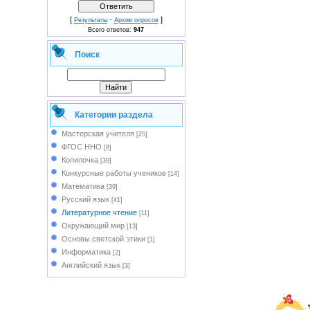
[
·
]
Результаты
Архив опросов
Всего ответов:
947
Поиск
Категории раздела
Мастерская учителя
[25]
ФГОС ННО
[8]
Копилочка
[39]
Конкурсные работы учеников
[14]
Математика
[39]
Русский язык
[41]
Литературное чтение
[11]
Окружающий мир
[13]
Основы светской этики
[1]
Информатика
[2]
Английский язык
[3]