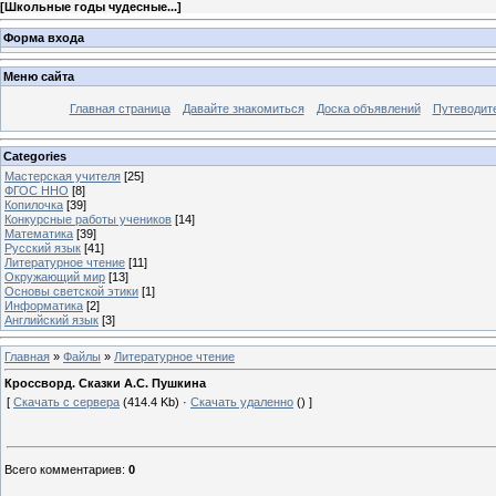
[
Школьные годы чудесные...
]
Форма входа
Меню сайта
Главная страница
Давайте знакомиться
Доска объявлений
Путеводите
Categories
Мастерская учителя
[25]
ФГОС ННО
[8]
Копилочка
[39]
Конкурсные работы учеников
[14]
Математика
[39]
Русский язык
[41]
Литературное чтение
[11]
Окружающий мир
[13]
Основы светской этики
[1]
Информатика
[2]
Английский язык
[3]
Главная
»
Файлы
»
Литературное чтение
Кроссворд. Сказки А.С. Пушкина
[
Скачать с сервера
(414.4 Kb) ·
Скачать удаленно
() ]
Всего комментариев
:
0