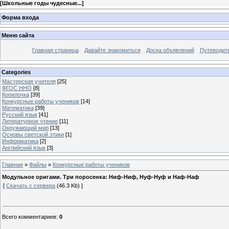
[
Школьные годы чудесные...
]
Форма входа
Меню сайта
Главная страница
Давайте знакомиться
Доска объявлений
Путеводите
Categories
Мастерская учителя
[25]
ФГОС ННО
[8]
Копилочка
[39]
Конкурсные работы учеников
[14]
Математика
[39]
Русский язык
[41]
Литературное чтение
[11]
Окружающий мир
[13]
Основы светской этики
[1]
Информатика
[2]
Английский язык
[3]
Главная
»
Файлы
»
Конкурсные работы учеников
Модульное оригами. Три поросенка: Ниф-Ниф, Нуф-Нуф и Наф-Наф
[
Скачать с сервера
(46.3 Kb) ]
Всего комментариев
:
0